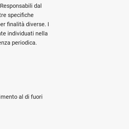
 Responsabili dal
tre specifiche
r finalità diverse. I
te individuati nella
nza periodica.
imento al di fuori