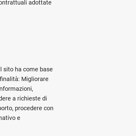
ontrattuali adottate
el sito ha come base
inalità: Migliorare
informazioni,
dere a richieste di
pporto, procedere con
mativo e