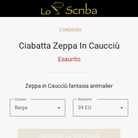
CONDIVIDI
Ciabatta Zeppa In Caucciù
Esaurito
Zeppa in Caucciù fantasia animalier
Colore
Numero
Beige
39 EU
AGGIUNGI AL CARRELLO